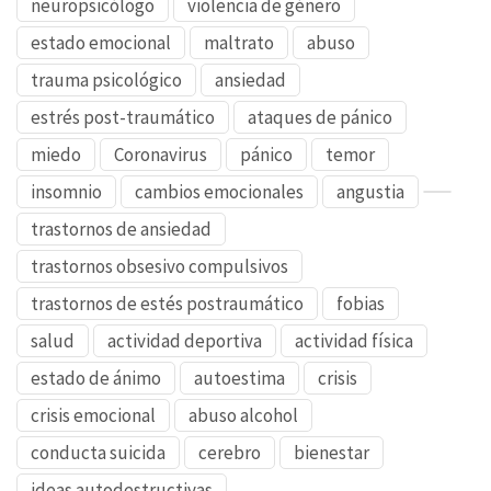
neuropsicólogo
violencia de género
estado emocional
maltrato
abuso
trauma psicológico
ansiedad
estrés post-traumático
ataques de pánico
miedo
Coronavirus
pánico
temor
insomnio
cambios emocionales
angustia
trastornos de ansiedad
trastornos obsesivo compulsivos
trastornos de estés postraumático
fobias
salud
actividad deportiva
actividad física
estado de ánimo
autoestima
crisis
crisis emocional
abuso alcohol
conducta suicida
cerebro
bienestar
ideas autodestructivas