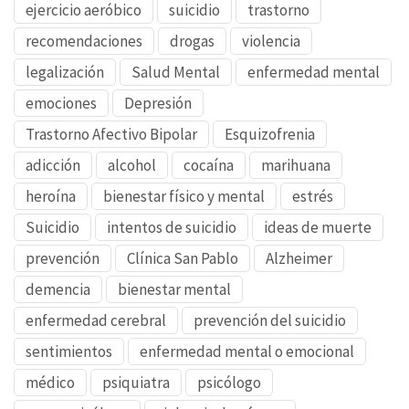
ejercicio aeróbico
suicidio
trastorno
recomendaciones
drogas
violencia
legalización
Salud Mental
enfermedad mental
emociones
Depresión
Trastorno Afectivo Bipolar
Esquizofrenia
adicción
alcohol
cocaína
marihuana
heroína
bienestar físico y mental
estrés
Suicidio
intentos de suicidio
ideas de muerte
prevención
Clínica San Pablo
Alzheimer
demencia
bienestar mental
enfermedad cerebral
prevención del suicidio
sentimientos
enfermedad mental o emocional
médico
psiquiatra
psicólogo