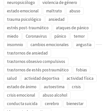
neuropsicólogo
violencia de género
estado emocional
maltrato
abuso
trauma psicológico
ansiedad
estrés post-traumático
ataques de pánico
miedo
Coronavirus
pánico
temor
insomnio
cambios emocionales
angustia
trastornos de ansiedad
trastornos obsesivo compulsivos
trastornos de estés postraumático
fobias
salud
actividad deportiva
actividad física
estado de ánimo
autoestima
crisis
crisis emocional
abuso alcohol
conducta suicida
cerebro
bienestar