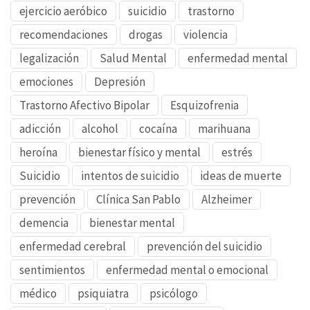
ejercicio aeróbico
suicidio
trastorno
recomendaciones
drogas
violencia
legalización
Salud Mental
enfermedad mental
emociones
Depresión
Trastorno Afectivo Bipolar
Esquizofrenia
adicción
alcohol
cocaína
marihuana
heroína
bienestar físico y mental
estrés
Suicidio
intentos de suicidio
ideas de muerte
prevención
Clínica San Pablo
Alzheimer
demencia
bienestar mental
enfermedad cerebral
prevención del suicidio
sentimientos
enfermedad mental o emocional
médico
psiquiatra
psicólogo