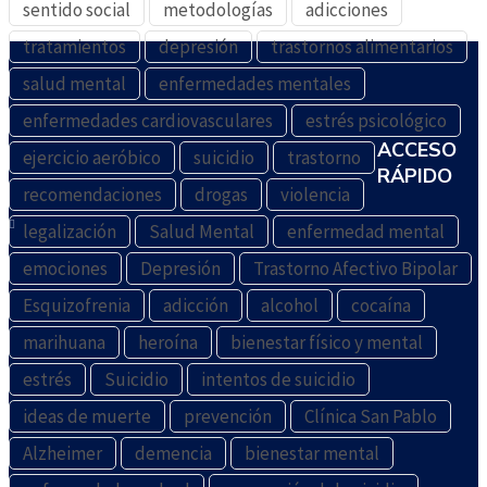
sentido social
metodologías
adicciones
tratamientos
depresión
trastornos alimentarios
salud mental
enfermedades mentales
enfermedades cardiovasculares
estrés psicológico
ACCESO
ejercicio aeróbico
suicidio
trastorno
RÁPIDO
recomendaciones
drogas
violencia
legalización
Salud Mental
enfermedad mental
emociones
Depresión
Trastorno Afectivo Bipolar
Esquizofrenia
adicción
alcohol
cocaína
marihuana
heroína
bienestar físico y mental
estrés
Suicidio
intentos de suicidio
ideas de muerte
prevención
Clínica San Pablo
Alzheimer
demencia
bienestar mental