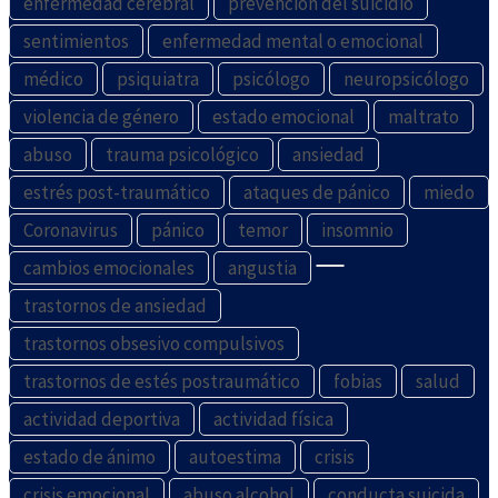
enfermedad cerebral
prevención del suicidio
sentimientos
enfermedad mental o emocional
médico
psiquiatra
psicólogo
neuropsicólogo
violencia de género
estado emocional
maltrato
abuso
trauma psicológico
ansiedad
estrés post-traumático
ataques de pánico
miedo
Coronavirus
pánico
temor
insomnio
cambios emocionales
angustia
trastornos de ansiedad
trastornos obsesivo compulsivos
trastornos de estés postraumático
fobias
salud
actividad deportiva
actividad física
estado de ánimo
autoestima
crisis
crisis emocional
abuso alcohol
conducta suicida