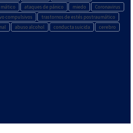
umático
ataques de pánico
miedo
Coronavirus
ivo compulsivos
trastornos de estés postraumático
nal
abuso alcohol
conducta suicida
cerebro