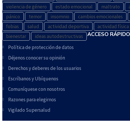
violencia de género
estado emocional
maltrato
pánico
temor
insomnio
cambios emocionales
fobias
salud
actividad deportiva
actividad física
ACCESO RÁPIDO
bienestar
ideas autodestructivas
Política de protección de datos
Déjenos conocer su opinión
Derechos y deberes de los usuarios
Escríbanos y Ubíquenos
Comuníquese con nosotros
Razones para elegirnos
Vigilado Supersalud
SERVICIOS