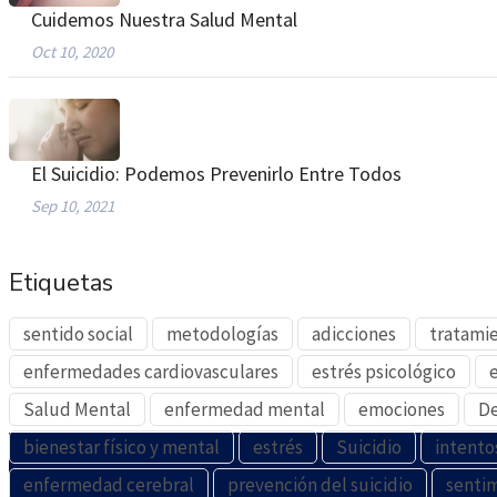
Cuidemos Nuestra Salud Mental
Oct 10, 2020
El Suicidio: Podemos Prevenirlo Entre Todos
Sep 10, 2021
Etiquetas
sentido social
metodologías
adicciones
tratami
enfermedades cardiovasculares
estrés psicológico
Salud Mental
enfermedad mental
emociones
De
bienestar físico y mental
estrés
Suicidio
intento
enfermedad cerebral
prevención del suicidio
senti