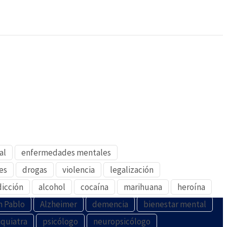
al
enfermedades mentales
es
drogas
violencia
legalización
dicción
alcohol
cocaína
marihuana
heroína
n Pablo
Alzheimer
demencia
bienestar mental
iquiatra
psicólogo
neuropsicólogo