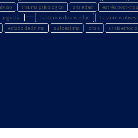
abuso
trauma psicológico
ansiedad
estrés post-tra
angustia
trastornos de ansiedad
trastornos obses
estado de ánimo
autoestima
crisis
crisis emocio