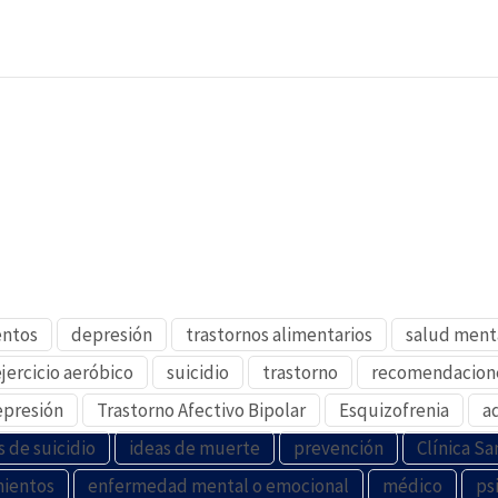
entos
depresión
trastornos alimentarios
salud ment
ejercicio aeróbico
suicidio
trastorno
recomendacion
presión
Trastorno Afectivo Bipolar
Esquizofrenia
a
s de suicidio
ideas de muerte
prevención
Clínica Sa
mientos
enfermedad mental o emocional
médico
ps